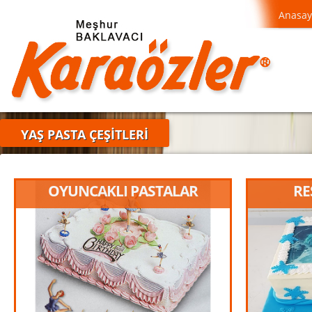
Anasay
YAŞ PASTA ÇEŞİTLERİ
OYUNCAKLI PASTALAR
RE