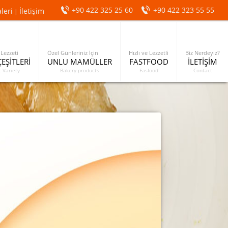
+90 422 325 25 60
+90 422 323 55 55
leri
İletişim
|
 Lezzeti
Özel Günleriniz İçin
Hızlı ve Lezzetli
Biz Nerdeyiz?
ÇEŞİTLERİ
UNLU MAMÜLLER
FASTFOOD
İLETİŞİM
 Variety
Bakery products
Fasfood
Contact