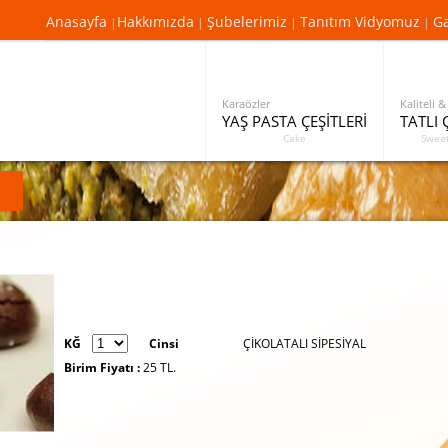
Anasayfa
Hakkımızda
Şubelerimiz
Tanıtım Vidyomuz
Ga
|
|
|
|
Karaözler
Kaliteli &
YAŞ PASTA ÇEŞİTLERİ
TATLI 
Cake
Sweet
KĞ
Cinsi
ÇİKOLATALI SİPESİYAL
Birim Fiyatı :
25
TL.