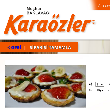
Anasay
< GERİ
| SİPARİŞİ TAMAMLA
KĞ
Birim Fiyatı :
2